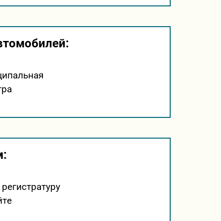
втомобилей:
ципальная
тра
м:
 регистратуру
йтe