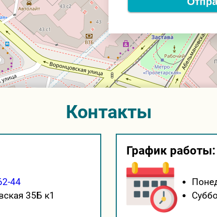
Отпра
Контакты
График работы:
62-44
Понед
вская 35Б к1
Суббо