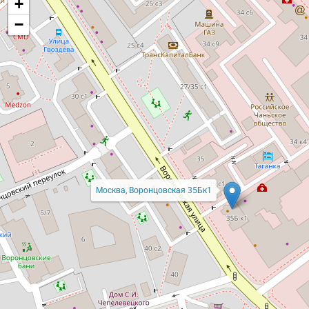
+
−
Москва, Воронцовская 35Бк1