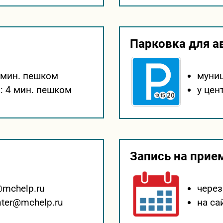
Парковка для а
 мин. пешком
муни
:
4 мин. пешком
у цен
Запись на прие
@mchelp.ru
через
nter@mchelp.ru
на са