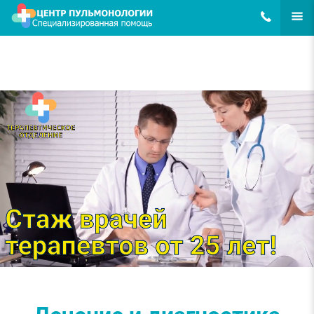
8(495)648-62
ЕЩЁ