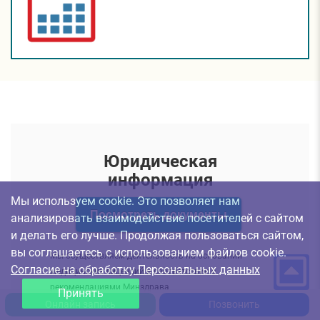
Юридическая
информация
Мы используем cookie. Это позволяет нам
Посмотреть документы
анализировать взаимодействие посетителей с сайтом
и делать его лучше. Продолжая пользоваться сайтом,
вы соглашаетесь с использованием файлов cookie.
Мы осуществляем деятельность на основании
Согласие на обработку Персональных данных
медицинских лицензий в соответствии с
рекомендациями Минздрава
Принять
Онлайн запись
Позвонить