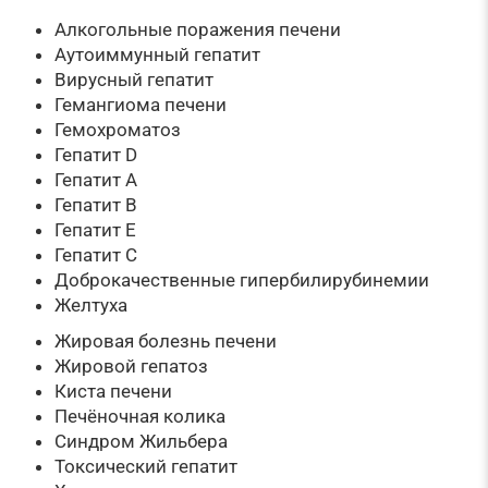
Алкогольные поражения печени
Аутоиммунный гепатит
Вирусный гепатит
Гемангиома печени
Гемохроматоз
Гепатит D
Гепатит А
Гепатит В
Гепатит Е
Гепатит С
Доброкачественные гипербилирубинемии
Желтуха
Жировая болезнь печени
Жировой гепатоз
Киста печени
Печёночная колика
Синдром Жильбера
Токсический гепатит