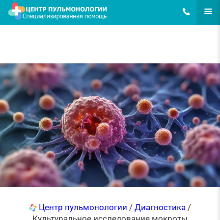
8(495)648-62
ЕЩЁ
Центр пульмонологии
/
Диагностика
/
Культуральное исследование мокроты