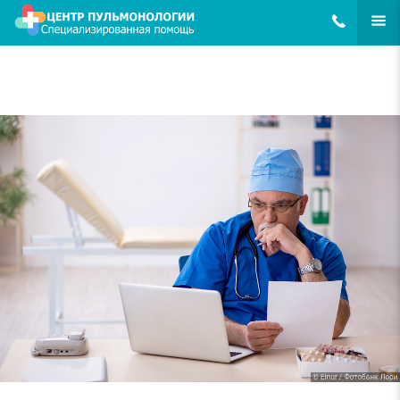
8(495)648-62
ЕЩЁ